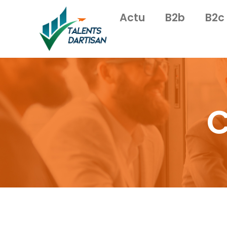
Actu
B2b
B2c
C